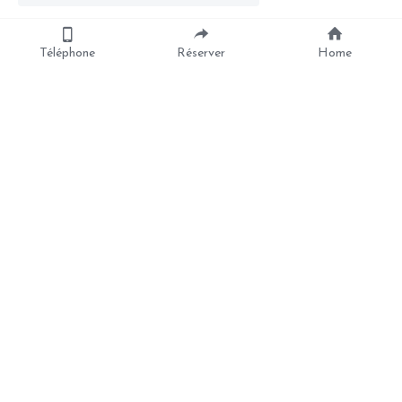
Téléphone
Réserver
Home
A Propos
Prestations
Ban New
Nos massages
Coffrets Cadeaux
Réserver
Contact
01 45 33 99 72
114 rue de la Croix Nivert 75015 
PARIS
Transport : M° Commerce (ligne 8)
Copyright © 2022 - BAN NEW 
Réalisation 
Marketing Angels