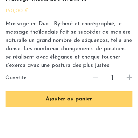
150,00 €
Massage thaï aux plantes
Massage en Duo - Rythmé et chorégraphié, le
Massage aux pierres chaudes
massage thaïlandais fait se succéder de manière
Massage femme enceinte
naturelle un grand nombre de séquences, telle une
danse. Les nombreux changements de positions
se réalisent avec élégance et chaque toucher
s’exerce avec une posture des plus justes.
Quantité
Ajouter au panier