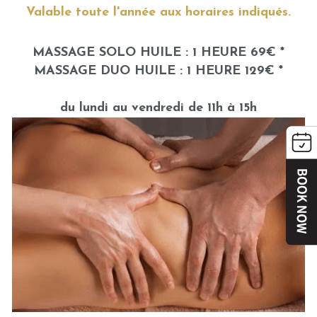
Valable toute l'année aux horaires indiqués.
Massage thaï aux plantes
MASSAGE SOLO HUILE : 1 HEURE 69€ *
Massage aux pierres chaudes
MASSAGE DUO HUILE : 1 HEURE 129€ *
Massage femme enceinte
du lundi au vendredi de 11h à 15h