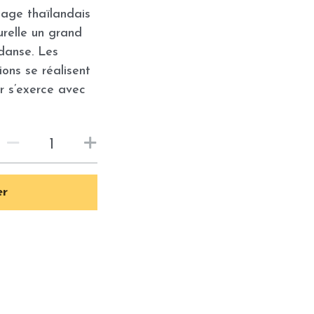
age thaïlandais
urelle un grand
danse. Les
ns se réalisent
r s’exerce avec
er