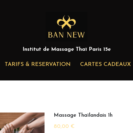
Institut de Massage Thaï Paris 15e
Institut de Massage Thaï Paris 15e
TARIFS & RESERVATION
TARIFS & RESERVATION
CARTES CADEAUX
CARTES CADEAUX
Massage Thaïlandais 1h
80,00 €