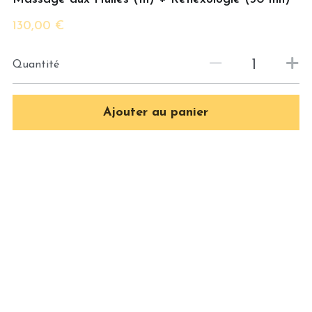
Massage thaï aux plantes
130,00 €
Massage aux pierres chaudes
Quantité
Massage femme enceinte
Ajouter au panier