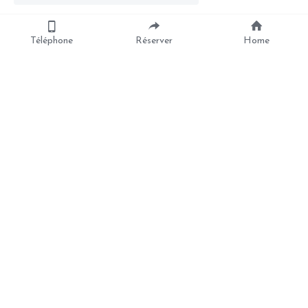
Téléphone
Réserver
Home
A Propos
Prestations
Ban New
Nos massages
Coffrets Cadeaux
Réserver
Contact
01 45 33 99 72
114 rue de la Croix Nivert 75015 
PARIS
Transport : M° Commerce (ligne 8)
Copyright © 2022 - BAN NEW 
Réalisation 
Marketing Angels